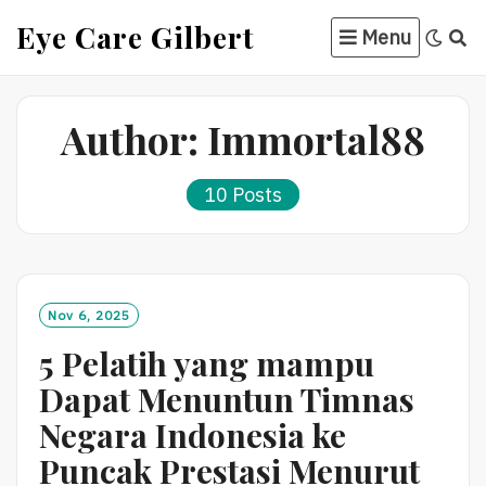
Skip
Eye Care Gilbert
Menu
to
content
Author:
Immortal88
10 Posts
Nov 6, 2025
5 Pelatih yang mampu
Dapat Menuntun Timnas
Negara Indonesia ke
Puncak Prestasi Menurut