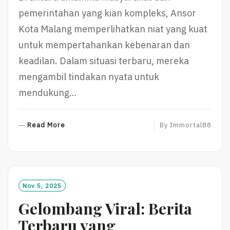
pemerintahan yang kian kompleks, Ansor
Kota Malang memperlihatkan niat yang kuat
untuk mempertahankan kebenaran dan
keadilan. Dalam situasi terbaru, mereka
mengambil tindakan nyata untuk
mendukung…
R
Read More
By
Immortal88
E
A
D
M
O
Nov 5, 2025
R
Gelombang Viral: Berita
E
Terbaru yang