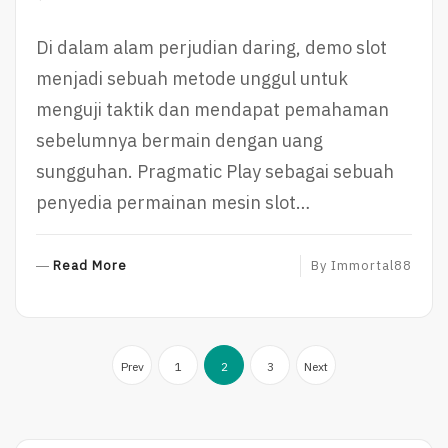
Di dalam alam perjudian daring, demo slot
menjadi sebuah metode unggul untuk
menguji taktik dan mendapat pemahaman
sebelumnya bermain dengan uang
sungguhan. Pragmatic Play sebagai sebuah
penyedia permainan mesin slot…
R
Read More
By
Immortal88
E
A
D
Posts
M
Prev
1
2
3
Next
O
pagination
R
E