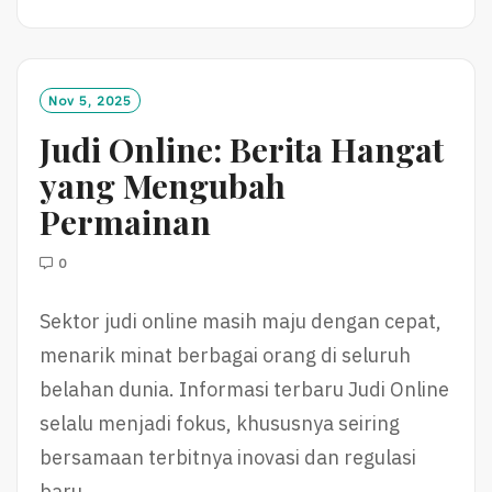
A
D
M
O
Nov 5, 2025
R
Judi Online: Berita Hangat
E
yang Mengubah
Permainan
0
Sektor judi online masih maju dengan cepat,
menarik minat berbagai orang di seluruh
belahan dunia. Informasi terbaru Judi Online
selalu menjadi fokus, khususnya seiring
bersamaan terbitnya inovasi dan regulasi
baru…