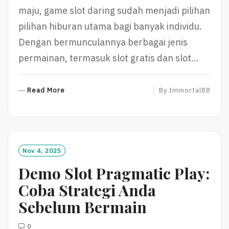
maju, game slot daring sudah menjadi pilihan
pilihan hiburan utama bagi banyak individu.
Dengan bermunculannya berbagai jenis
permainan, termasuk slot gratis dan slot…
R
Read More
By
Immortal88
E
A
D
M
O
Nov 4, 2025
R
Demo Slot Pragmatic Play:
E
Coba Strategi Anda
Sebelum Bermain
0