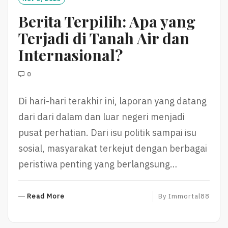
R
Berita Terpilih: Apa yang
E
Terjadi di Tanah Air dan
Internasional?
0
Di hari-hari terakhir ini, laporan yang datang
dari dari dalam dan luar negeri menjadi
pusat perhatian. Dari isu politik sampai isu
sosial, masyarakat terkejut dengan berbagai
peristiwa penting yang berlangsung…
R
Read More
By
Immortal88
E
A