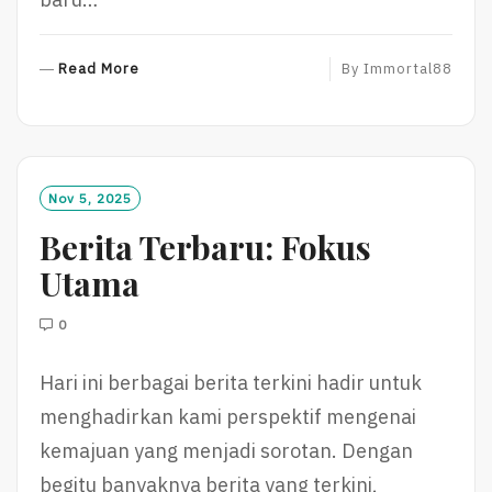
R
Read More
By
Immortal88
E
A
D
M
O
Nov 5, 2025
R
Berita Terbaru: Fokus
E
Utama
0
Hari ini berbagai berita terkini hadir untuk
menghadirkan kami perspektif mengenai
kemajuan yang menjadi sorotan. Dengan
begitu banyaknya berita yang terkini,