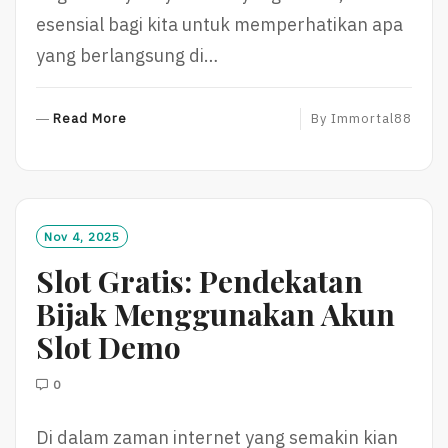
esensial bagi kita untuk memperhatikan apa
yang berlangsung di…
R
Read More
By
Immortal88
E
A
D
M
O
Nov 4, 2025
R
Slot Gratis: Pendekatan
E
Bijak Menggunakan Akun
Slot Demo
0
Di dalam zaman internet yang semakin kian