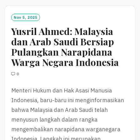
D
M
O
Nov 5, 2025
R
Yusril Ahmed: Malaysia
E
dan Arab Saudi Bersiap
Pulangkan Narapidana
Warga Negara Indonesia
0
Menteri Hukum dan Hak Asasi Manusia
Indonesia, baru-baru ini menginformasikan
bahwa Malaysia dan Arab Saudi telah
menyusun langkah dalam rangka
mengembalikan narapidana warganegara
Indonesia. Langkah ini merupakan