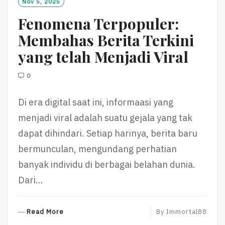
Nov 5, 2025
R
Fenomena Terpopuler:
E
Membahas Berita Terkini
yang telah Menjadi Viral
0
Di era digital saat ini, informaasi yang
menjadi viral adalah suatu gejala yang tak
dapat dihindari. Setiap harinya, berita baru
bermunculan, mengundang perhatian
banyak individu di berbagai belahan dunia.
Dari…
R
Read More
By
Immortal88
E