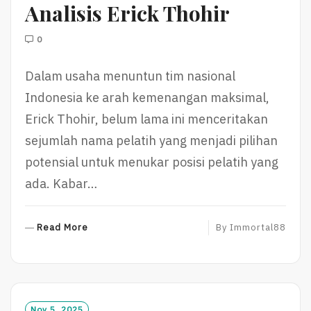
Analisis Erick Thohir
0
Dalam usaha menuntun tim nasional
Indonesia ke arah kemenangan maksimal,
Erick Thohir, belum lama ini menceritakan
sejumlah nama pelatih yang menjadi pilihan
potensial untuk menukar posisi pelatih yang
ada. Kabar…
R
Read More
By
Immortal88
E
A
D
M
O
Nov 5, 2025