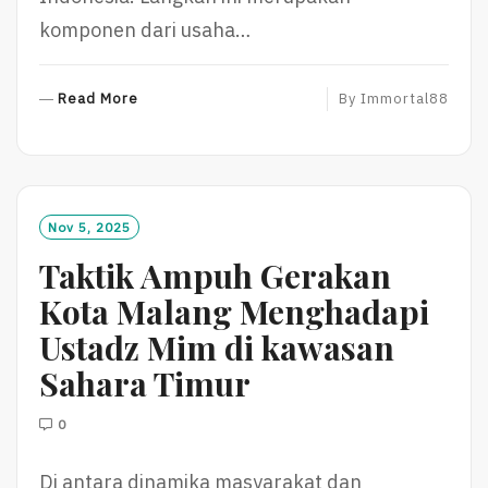
komponen dari usaha…
R
Read More
By
Immortal88
E
A
D
M
O
Nov 5, 2025
R
Taktik Ampuh Gerakan
E
Kota Malang Menghadapi
Ustadz Mim di kawasan
Sahara Timur
0
Di antara dinamika masyarakat dan