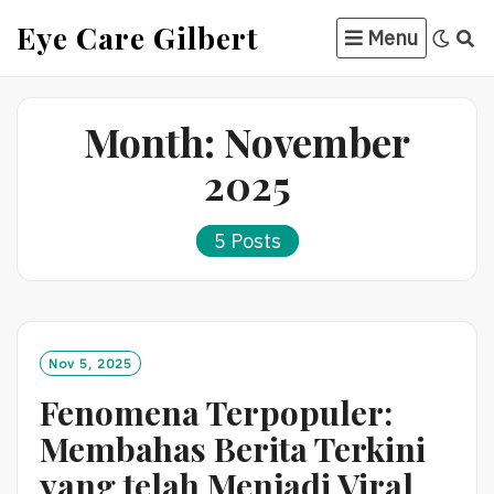
Skip
Eye Care Gilbert
Menu
to
content
Month:
November
2025
5 Posts
Nov 5, 2025
Fenomena Terpopuler:
Membahas Berita Terkini
yang telah Menjadi Viral